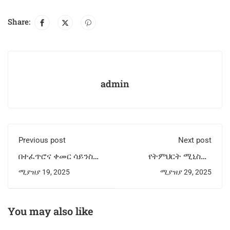
Share:
admin
Previous post
Next post
በተፈጥሮና ቀመር ሳይንስ
የትምህርት ሚኒስቴር
ኮሌጅ የሳይንስና ቴክኖሎጂ
ሱፐርቪዥን ቡድን የደባርቅ
ሚያዝያ 19, 2025
ሚያዝያ 29, 2025
ወርክሾፕ ተካሄደ
ዩኒቨርሲቲን የቁልፍ አፈፃፀም
አመላካቾች(KPI) ትግበራ
ገመገመ
You may also like