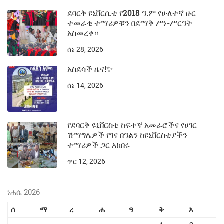
ደባርቅ ዩኒቨርሲቲ የ2018 ዓ.ም የሁለተኛ ዙር
ተመራቂ ተማሪዎቹን በደማቅ ሥነ-ሥርዓት
አስመረቀ።
ሰኔ 28, 2026
አስደሳች ዜና!✨
ሰኔ 14, 2026
የደባርቅ ዩኒቨርስቲ ከፍተኛ አመራሮችና የሀገር
ሽማግሌዎች የገና በዓልን ከዩኒቨርስቲያችን
ተማሪዎች ጋር አከበሩ
ጥር 12, 2026
ነሐሴ 2026
ሰ
ማ
ረ
ሐ
ዓ
ቅ
እ