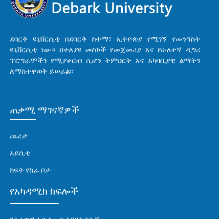
ደባርቅ ዩኒቨርሲቲ በደባርቅ ከተማ፣ ኢትዮጵያ የሚገኝ የመንግስት
ዩኒቨርሲቲ ነው። በተለያዩ መስኮች የመጀመሪያ እና የሁለተኛ ዲግሪ
ፕሮግራሞችን የሚያቀርብ ሲሆን ትምህርት እና አካባቢያዊ ልማትን
ለማስተዋወቅ ይሠራል፡፡
ጠቃሚ ማገናኛዎች
ጨረታ
አይሲቲ
ክፍት የስራ ቦታ
የአካዳሚክ ክፍሎች