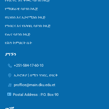
የተፈጥሮ እና ቀመር ሳይንስ ኮሌጅ
የማህበራዊ ሳይንስ ኮሌጅ
የቢዝነስ እና ኢኮኖሚክስ ኮሌጅ
የግብርና እና የአካባቢ ሳይንስ ኮሌጅ
የጤና ሳይንስ ኮሌጅ
የሕግ ትምህርት ቤት
ያግኙን
+251-584-17-60-10
ኢትሮጵያ | ሰሜን ጎንደር, ደባርቅ
proffice@main.dku.edu.et
Postal Address : P.O. Box 90
መገኛ