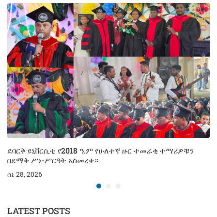
ደባርቅ ዩኒቨርሲቲ የ2018 ዓ.ም የሁለተኛ ዙር ተመራቂ ተማሪዎቹን
በደማቅ ሥነ-ሥርዓት አስመረቀ።
ሰኔ 28, 2026
LATEST POSTS