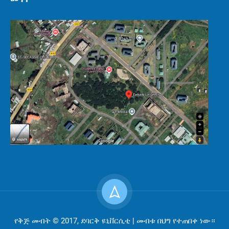
የቅጅ መብት © 2017, ደባርቅ ዩኒቨርሲቲ | መብቱ በህግ የተጠበቀ ነው።