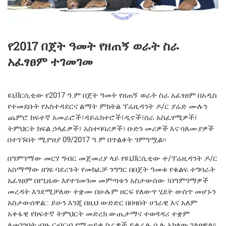
የ2017 በጀት ዓመት የዘጠኝ ወራት ስራ
አፈፃፀም ተገመገመ
ዩኒቨርሲቲው የ2017 ዓ.ም በጀት ዓመት የዘጠኝ ወራት ስራ አፈፃፀም በአዲስ
የተመደቡት የአስተዳደርና ልማት ምክትል ፕሬዚዳንት ዶ/ር ያሬድ ሙሉን
ጨምሮ ከፍተኛ አመራሮች፣ዳይሬክተሮች፣ዲኖች፣ስራ አስፈፃሚዎች፣
ትምህርት ክፍል ኃላፊዎች፣ አስተባባሪዎች፣ ቡድን መሪዎች እና ባለሙያዎች
በተገኙበት ሚያዝያ 09/2017 ዓ.ም በጥልቀት ገምግሟል፡፡
በግምገማው መርሃ ግብር መጀመሪያ ላይ የዩኒቨርሲቲው ተ/ፕሬዚዳንት ዶ/ር
አስማማው ዘገዬ ባደረጉት የመክፈቻ ንግግር በበጀት ዓመቱ የቁልፍ ተግባራት
አፈፃፀም በየጊዜው እየተገመገመ መምጣቱን አስታውሰው ፤በግምገማዎች
መረዳት እንደሚቻለው ተቋሙ በሁሉም ዘርፍ የለውጥ ሂደት ውስጥ መሆኑን
አስታውሰዋል:: ይሁን እንጂ በዚህ ውድድር በበዛበት ሀገራዊ እና አለም
አቀፋዊ የከፍተኛ ትምህርት መድረክ ውጤታማና ተወዳዳሪ ተቋም
ለመገንባት ብዙ ርብርብ የሚጠይቁ ስራዎች ይቀራሉ ሲሉ አክለው ገልፀዋል፡፡