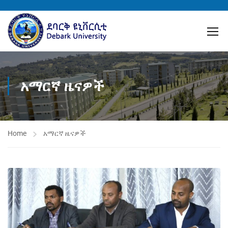
አማርኛ ዜናዎች
Home
አማርኛ ዜናዎች