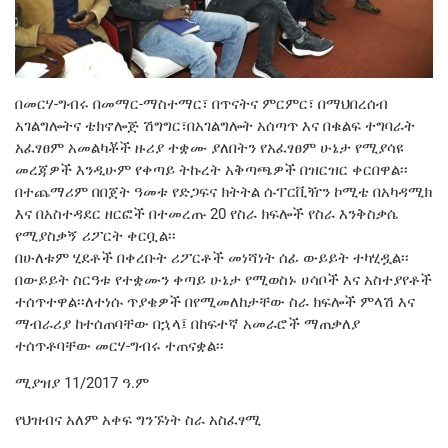
በመርሃ-ግብሩ በመማር-ማስተማር፣ በጥናትና ምርምር፣ በማህበረሰብ
አገልግሎትና ቴክኖሎጅ ሽግግር፣በአገልግሎት አሰጣጥ እና በቁልፍ ተግባራት
አፈፃፀም አመልካቾች ዙሪያ ተቋሙ ያለበትን የአፈፃፀም ሁኔታ የሚያሳዩ
መረጃዎች እንዲሁም የቀጣይ ትኩረት አቅጣጫዎች በዝርዝር ቀርበዋል፡፡
በተጨማሪም በበጀት ዓመቱ የድጋፍና ክትትል ሱፐርቪዥን ኮሚቴ በአካዳሚክ
እና በአስተዳደር ዘርፎች በተመረጡ 20 የስራ ክፍሎች የስራ እንቅስቃሴ
የሚያስቃኝ ሪፖርት ቀርቧል፡፡
በሁለቱም ሂደቶች በቀረቡት ሪፖርቶች መነሻነት ሰፊ ውይይት ተካሂዷል፡፡
በውይይት ስርዓቱ የተቋሙን ቀጣይ ሁኔታ የሚወስኑ ሀሳቦች እና አስተያየቶች
ተሰጥተዋል፡፡ለተነሱ ጥያቄዎች በየሚመለከታቸው ስራ ክፍሎች ምላሽ እና
ማብራሪያ ከተሰጠባቸው በኋላ፤ በከፍተኛ አመራሮች ማጠቃለያ
ተሰጥቶባቸው መርሃ-ግብሩ ተጠናቋል፡፡
ሚያዝያ 11/2017 ዓ.ም
የህዝብና አለም አቀፍ ግንኙነት ስራ አስፈፃሚ