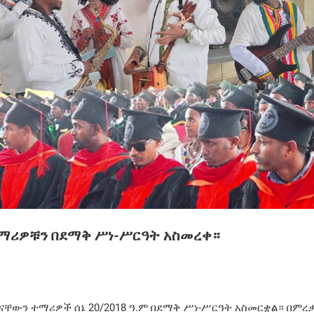
 ተማሪዎቹን በደማቅ ሥነ-ሥርዓት አስመረቀ።
ናቸውን ተማሪዎች ሰኔ 20/2018 ዓ.ም በደማቅ ሥነ-ሥርዓት አስመርቋል። በምረ