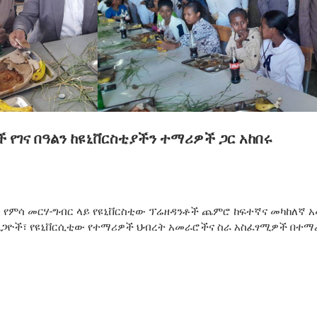
 የገና በዓልን ከዩኒቨርስቲያችን ተማሪዎች ጋር አከበሩ
ው የምሳ መርሃ-ግብር ላይ የዩኒቨርስቲው ፕሬዘዳንቶች ጨምሮ ከፍተኛና መካከለኛ 
አገልጋዮች፣ የዩኒቨርሲቲው የተማሪዎች ህብረት አመራሮችና ስራ አስፈፃሚዎች በተ