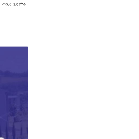
1 ወንድ በድምሩ