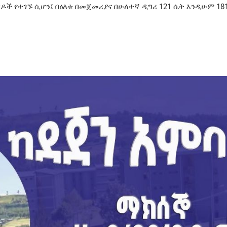
ዶች የተገኙ ሲሆን፤ በዕለቱ በመጀመሪያና በሁለተኛ ዲግሪ 121 ሴት እንዲሁም 18