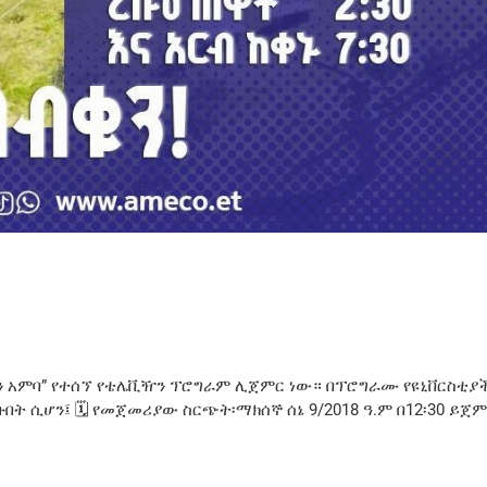
ጀን አምባ” የተሰኘ የቴሌቪዥን ፕሮግራም ሊጀምር ነው። በፕሮግራሙ የዩኒቨርስቲያ
ት ሲሆን፤ 🗓️ የመጀመሪያው ስርጭት፡ማክሰኞ ሰኔ 9/2018 ዓ.ም በ12፡30 ይጀ