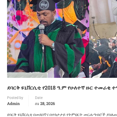
ደባርቅ ዩኒቨርሲቲ የ2018 ዓ.ም የሁለተኛ ዙር ተመራቂ
Posted by
Date
Admin
ሰኔ 28, 2026
ደባርቅ ዩኒቨርሲቲ በመደበኛና በተከታታይ የትምህርት መርሐ-ግብሮች ያሰለጠ