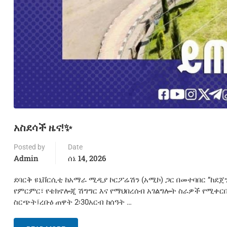
አስደሳች ዜና!✨
Posted by
Date
Admin
ሰኔ 14, 2026
ደባርቅ ዩኒቨርሲቲ ከአማራ ሚዲያ ኮርፖሬሽን (አሚኮ) ጋር በመተባበር ”ከደ
የምርምር፣ የቴክኖሎጂ ሽግግር እና የማህበረሰብ አገልግሎት ስራዎች የሚቀርቡበ
ስርጭት፤ረቡዕ ጠዋት 2፡30አርብ ከሰዓት …