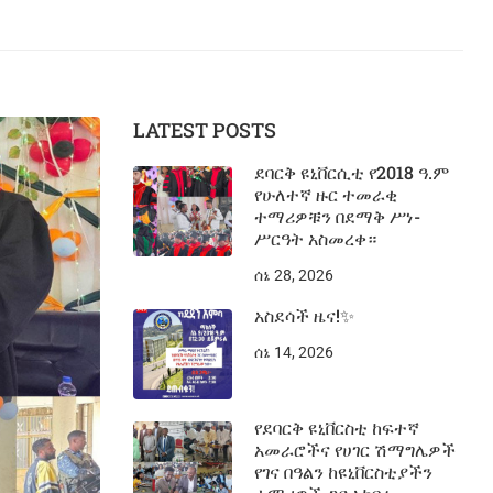
LATEST POSTS
ደባርቅ ዩኒቨርሲቲ የ2018 ዓ.ም
የሁለተኛ ዙር ተመራቂ
ተማሪዎቹን በደማቅ ሥነ-
ሥርዓት አስመረቀ።
ሰኔ 28, 2026
አስደሳች ዜና!✨
ሰኔ 14, 2026
የደባርቅ ዩኒቨርስቲ ከፍተኛ
አመራሮችና የሀገር ሽማግሌዎች
የገና በዓልን ከዩኒቨርስቲያችን