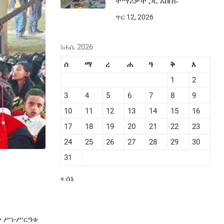
ተማሪዎች ጋር አከበሩ
ጥር 12, 2026
ነሐሴ 2026
ሰ
ማ
ረ
ሐ
ዓ
ቅ
እ
1
2
3
4
5
6
7
8
9
10
11
12
13
14
15
16
17
18
19
20
21
22
23
24
25
26
27
28
29
30
31
« ሰኔ
ቃ ሥነ-ሥርዓቱ