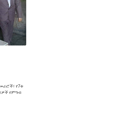
አመራሮች፣ የ7ቱ
ማሪዎች የምግብ