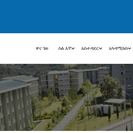
ዋና ገጽ
ስለ እኛ
አስተዳደር
አካዳሚክስ