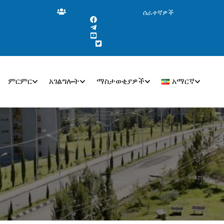
ሰራተኛዎች
ምርምር
አገልግሎት
ማስታወቂያዎች
አማርኛ