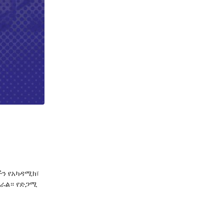
ችን የአካዳሚክ፣
ምራል። የድጋሚ