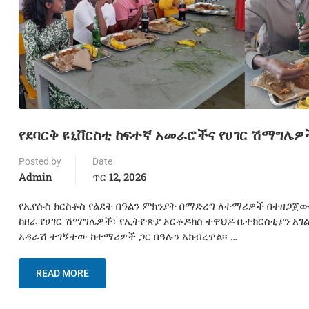
የደባርቅ ዩኒቨርስቲ ከፍተኛ አመራሮችና የሀገር ሽማግሌዎች
Posted by
Date
Admin
ጥር 12, 2026
የኢየሱስ ክርስቶስ የልደት በዓልን ምክንያት በማድረግ ለተማሪዎች በተዘጋጀ
ከዘራ የሀገር ሽማግሌዎች፣ የኢትዮጵያ ኦርቶዶክስ ተዋህዶ ቤተክርስቲያን 
አዳራሽ ተገኝተው ከተማሪዎች ጋር በዓሉን አክብረዋል፡፡ …
READ MORE