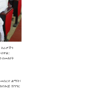
ዙ ስራዎችን
ሰዋል::
ን በመለየት
በመሰረተ ልማት፣
ቴክኖሎጅ ሽግግር