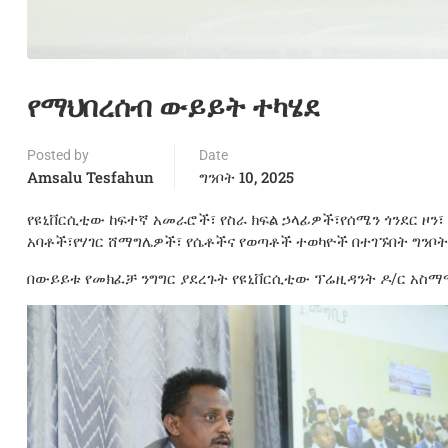
የማህበረሰብ ውይይት ተካሄደ
Posted by
Date
Amsalu Tesfahun
ግንቦት 10, 2025
የዩኒቨርሲቲው ከፍተኛ አመራሮች፣ የስራ ክፍል ኃላፊዎች፣የሰሜን ጎንደር ዞን
አባቶች፣የሃገር ሸማግሌዎች፣ የሴቶችና የወጣቶች ተወካዮች በተገኙበት ግንቦት 
በውይይቱ የመክፈቻ ንግግር ያደረጉት የዩኒቨርሲቲው ፕሬዚዳንት ዶ/ር አስማ