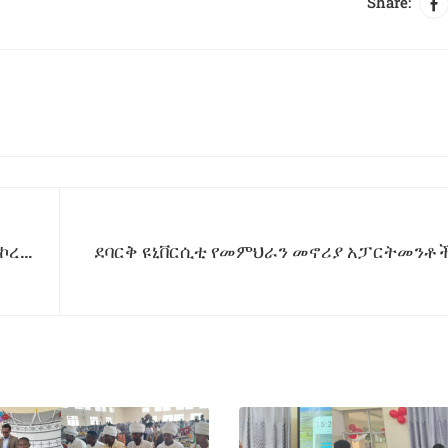
Share:
ኮረ
ደባርቅ ዩኒቨርሲቲ የመምህራን መኖሪያ አፓርትመንቶ
ሁኔ