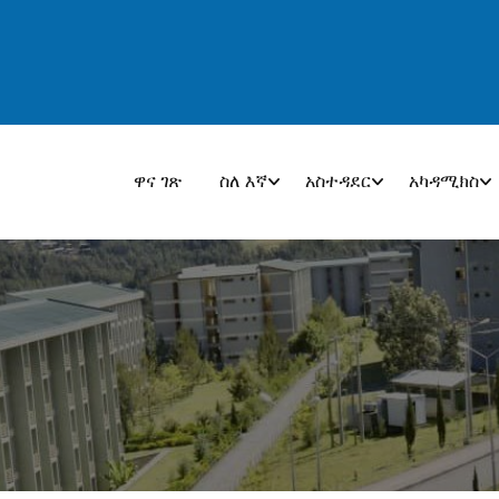
ዋና ገጽ
ስለ እኛ
አስተዳደር
አካዳሚክስ