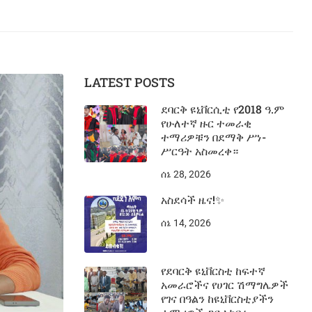
LATEST POSTS
ደባርቅ ዩኒቨርሲቲ የ2018 ዓ.ም
የሁለተኛ ዙር ተመራቂ
ተማሪዎቹን በደማቅ ሥነ-
ሥርዓት አስመረቀ።
ሰኔ 28, 2026
አስደሳች ዜና!✨
ሰኔ 14, 2026
የደባርቅ ዩኒቨርስቲ ከፍተኛ
አመራሮችና የሀገር ሽማግሌዎች
የገና በዓልን ከዩኒቨርስቲያችን