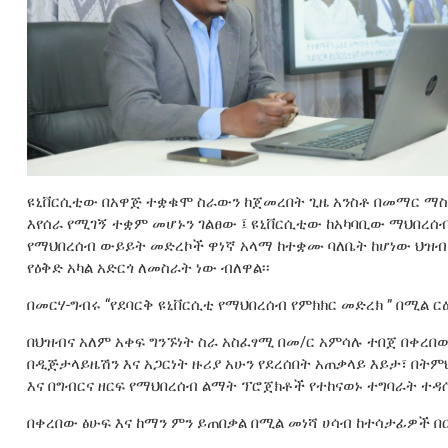
ዩኒቨርሲቲው በአዋጅ ተቋቁሞ ስራውን ከጀመረበት ጊዜ አንስቶ በመማር ማስ
እየሰራ የሚገኝ ተቋም መሆኑን ገልፀው ፤ ዩኒቨርሲቲው ከአካባቢው ማህበረሰ
የማህበረሰብ ውይይት መድረኮች ዋነኛ አላማ ከተቋሙ ባለቤት ከሆነው ህዝብ
የዕቅድ አካል አድርጎ ለመስራት ነው ብለዋል፡፡
በመርሃ-ግብሩ “የደባርቅ ዩኒቨርሲቲ የማህበረሰብ የምክክር መድረክ ” በሚል ር
በህዝብና አለም አቀፍ ግንኙነት ስራ አስፈፃሚ በመ/ር አምሳሉ ተበጀ በቀ
በዲጅታላይዜሽን እና አጋርነት ዙሪያ አሁን የደረሰበት አጠቃላይ እይታ፣ በት
እና በግብርና ዘርፍ የማህበረሰብ ልማት ፕሮጀክቶች የተከናወኑ ተግባራት ተዳሰ
በቀረበው ፅሁፍ እና ከማን ምን ይጠበቃል በሚል መነሻ ሀሳብ ከተሳታፊዎች በር