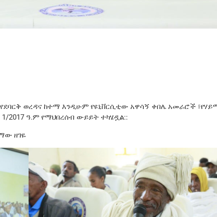
፣ የደባርቅ ወረዳና ከተማ እንዲሁም የዩኒቨርሲቲው አዋሳኝ ቀበሌ አመራሮች ፣የሃ
1/2017 ዓ.ም የማህበረሰብ ውይይት ተካሄዷል::
ማው ዘገዬ