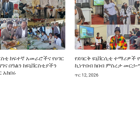
ቨርስቲ ከፍተኛ አመራሮችና የሀገር
የደባርቅ ዩኒቨርሲቲ ተማሪዎች የ
ገና በዓልን ከዩኒቨርስቲያችን
ኪነጥበብ ክበብ ምስረታ መርኃ-
 አከበሩ
ጥር 12, 2026