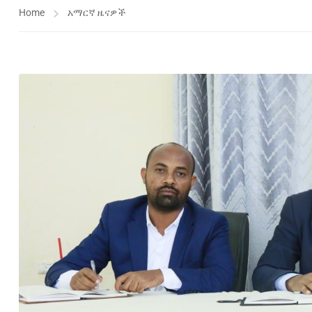
Home
አማርኛ ዜናዎች