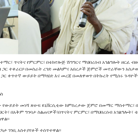
ተማር፣ ጥናትና የምርምር፣ በቴክኖሎጅ ሽግግርና ማህበረሰብ አገልግሎት ዘርፈ ብ
ብ ጋር ተቀራርቦ በመስራት ረገድ መልካምና አበረታች ጅምሮች መኖራቸውን አስታው
 ጋር ቀጥተኛ ውይይት በማካሄድ እና መረጃ በመለዋወጥ በትኩረት የሚሰሩ ጉዳዮች
ዕስ
ረበው የውይይት መነሻ ጽሁፍ ዩኒቨርሲቲው ከምስረታው ጀምሮ በመማር ማስተማር፣ 
ምህርት፣ በአቅም ግንባታ ስልጠናዎች፣በጥናትና ምርምር፣ በማህበረሰብ አገልግሎት፣ 
ዋል፡፡
ካታ ገንቢ አስተያየቶች ተሰጥተዋል፡፡