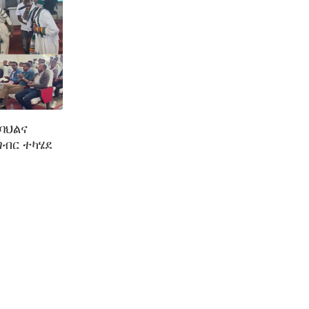
ባህልና
ግብር ተካሄደ