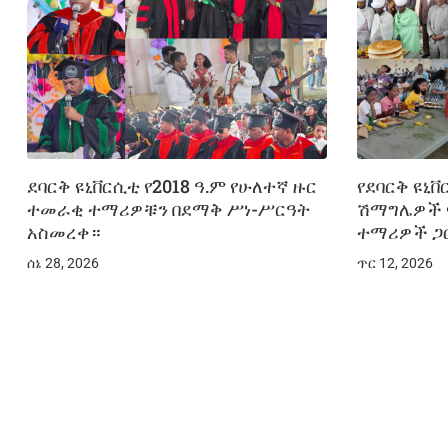
ደባርቅ ዩኒቨርሲቲ የ2018 ዓ.ም የሁለተኛ ዙር
የደባርቅ ዩኒ
ተመራቂ ተማሪዎቹን በደማቅ ሥነ-ሥርዓት
ሽማግሌዎች የ
አስመረቀ።
ተማሪዎች ጋር
ሰኔ 28, 2026
ጥር 12, 2026