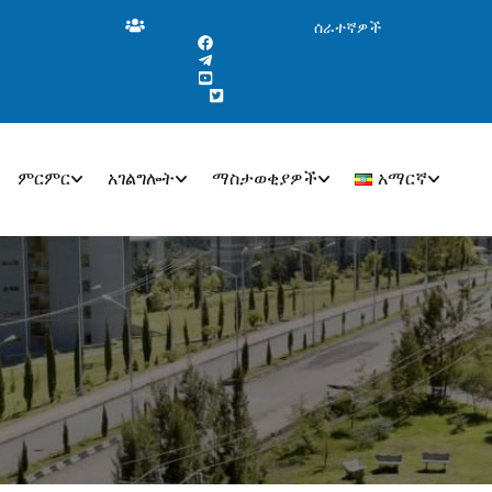
ሰራተኛዎች
ምርምር
አገልግሎት
ማስታወቂያዎች
አማርኛ