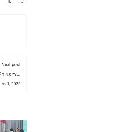
Next post
ችን በደማቅ
ታ አስመረቀ
ሰኔ 1, 2025