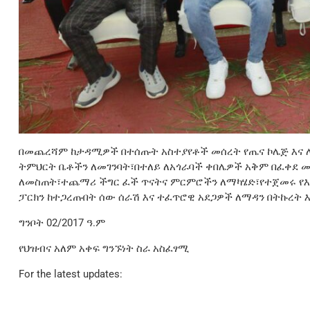
በመጨረሻም ከታዳሚዎች በተሰጡት አስተያየቶች መሰረት የጤና ኮሌጅ እና 
ትምህርት ቤቶችን ለመገንባት፣በተለይ ለአጎራባች ቀበሌዎች አቅም በፈቀደ 
ለመስጠት፣ተጨማሪ ችግር ፈች ጥናትና ምርምሮችን ለማካሄድ፣የተጀመሩ የ
ፓርክን ከተጋረጡበት ሰው ሰራሽ እና ተፈጥሮዊ አደጋዎች ለማዳን በትኩረት 
ግንቦት 02/2017 ዓ.ም
የህዝብና አለም አቀፍ ግንኙነት ስራ አስፈፃሚ
For the latest updates: