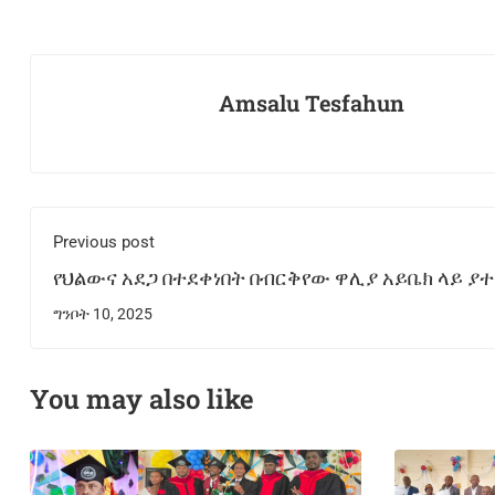
Amsalu Tesfahun
Previous post
የህልውና አደጋ በተደቀነበት በብርቅየው ዋሊያ አይቤክ ላይ ያተ
የምክክር መድረክ ተካሄደ
ግንቦት 10, 2025
You may also like