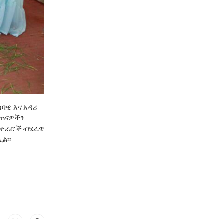
ዊ እና አዳሪ
ልጠናዎችን
 ተራሮች ብሄራዊ
ል፡፡