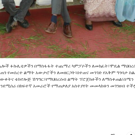
ሌሎች ፉኩሊቲዎችን በማስፋፋት ተጨማሪ ካምፓሶችን ለመክፈት፣ሞዴል ማህበረሰባ
መጠን የመሰረተ ልማት አውታሮችን ለመዘርጋት፣በተጠና መንገድ የአቅም ግንባታ ስ
እውቀትና ቴክኖሎጅ ሽግግር፣የማህበረሰብ ልማት ፕሮጀክቶችን ለማስቀጠል፣ሰሜን
እንደሚሰራ በከፍተኛ አመራሮች የማጠቃለያ አስተያየት መመላከቱን መገንዘብ ተችሏ