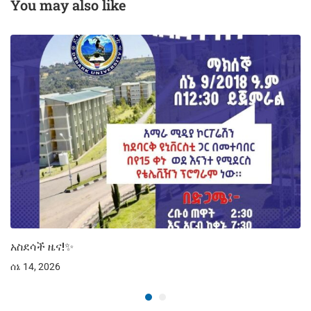
You may also like
አስደሳች ዜና!✨
ሰኔ 14, 2026