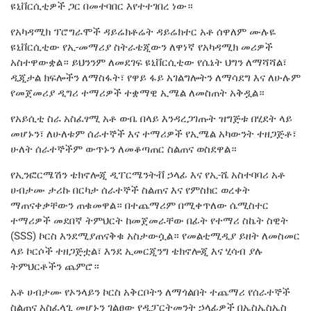
ዩኒቨርሲቲዎች ጋር በመተባበር እየተተገበረ ነው።
የአካዳሚክ ፕሮግራሞች ዳይሬክቶሬት ዳይሬክተር አቶ ሰዋለም ሙሉዬ
ዩኒቨርሲቲው የኢ-መማሪያ ስትራቴጂውን ለዋነኛ የአካዳሚክ መሪዎች
አስተዋውቋል። ይህንንም ለመደገፍ ዩኒቨርሲቲው የሴኔት ህግን ለማሻሻል፣
ዲጂታል ክፍሎችን ለማስፋት፣ የዋይ ፋይ አገልግሎትን ለማሳደግ እና ለሁሉም
የመጀመሪያ ዲግሪ ተማሪዎች ተቋማዊ ኢሜል ለመስጠት አቅዷል።
የአይሲቲ ስራ አስፈፃሚ አቶ ውቤ በላይ እንዳረጋገጡት ዝግጅቱ በሂደት ላይ
መሆኑን፣ ለሁለቱም ሰራተኞች እና ተማሪዎች የኢሜል አካውንት ተዘጋጅቶ፣
ሁለት ሰራተኞችም ውጥኑን ለመቆጣጠር ስልጠና ወስደዋል።
የኢንፎርሜሽን ቴክኖሎጂ ዲፐርሜንትቭ ኃላፊ እና የኢ-ሼ አስተባባሪ አቶ
ሀብታሙ ታሪኩ በርካታ ሰራተኞች ስልጠና እና የምስክር ወረቀት
ማጠናቀቃቸውን ጠቁመዋል። በተጨማሪም በሚቀጥለው ሴሚስተር
ተማሪዎች መደበኛ ትምህርት ከመጀመራቸው በፊት የተማሪ ስኬት ስዊት
(SSS) ኮርስ እንደሚያጠናቅቁ አስታውሷል። የመልቲሚዲያ ይዘት ለመስመር
ላይ ኮርሶች ተዘጋጅቷል፣ እንደ ኢመርጂንግ ቴክኖሎጂ እና ሂሳብ ያሉ
ትምህርቶችን ጨምሮ።
አቶ ሀብታሙ የኦንላይን ኮርስ አቅርቦትን ለማጎልበት ተጨማሪ የሰራተኞች
ስልጠና አስፈላጊ መሆኑን ገልፀው የዲፓርትመንት ኃላፊዎች በኤስኤስኤስ