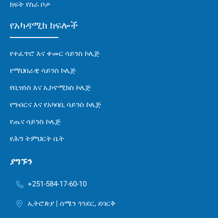
ክፍት የስራ ቦታ
የአካዳሚክ ክፍሎች
የተፈጥሮ እና ቀመር ሳይንስ ኮሌጅ
የማህበራዊ ሳይንስ ኮሌጅ
የቢዝነስ እና ኢኮኖሚክስ ኮሌጅ
የግብርና እና የአካባቢ ሳይንስ ኮሌጅ
የጤና ሳይንስ ኮሌጅ
የሕግ ትምህርት ቤት
ያግኙን
+251-584-17-60-10
ኢትሮጵያ | ሰሜን ጎንደር, ደባርቅ