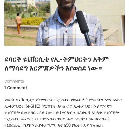
ደባርቅ ዩኒቨርሲቲ የኢ-ትምህርትን አቅም
ለማሳደግ እርምጃዎችን እየወሰደ ነው።
Comments
1 Comment
ደባርቅ ዩኒቨርሲቲን የትምህርት ሚኒስቴር የከፍተኛ ትምህርትን ለማጠናከር
ኢ-ትምህርት (e-SHE) ፕሮጀክት አካል ሆኖ ኢ-ትምህርትን ለማሳደግ
ተነሳሽነት በመተግበር ላይ ነው። ይህ የባለብዙ ባለድርሻ አካላት ተነሳሽነት
ሚኒስቴር መሥሪያ ቤቱ ከማስተርካርድ ፋውንዴሽን፣ ከአሪዞና ስቴት
ዩኒቨርሲቲ፣ ሻያሾን ኃ.የተ.የግ.ማ. እና ከ50 የኢትዮጵያ ፐብሊክ