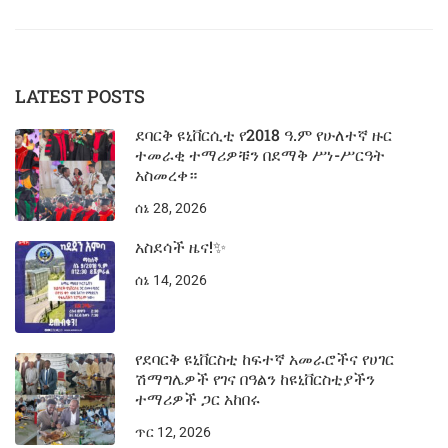
LATEST POSTS
ደባርቅ ዩኒቨርሲቲ የ2018 ዓ.ም የሁለተኛ ዙር
ተመራቂ ተማሪዎቹን በደማቅ ሥነ-ሥርዓት
አስመረቀ።
ሰኔ 28, 2026
አስደሳች ዜና!✨
ሰኔ 14, 2026
የደባርቅ ዩኒቨርስቲ ከፍተኛ አመራሮችና የሀገር
ሽማግሌዎች የገና በዓልን ከዩኒቨርስቲያችን
ተማሪዎች ጋር አከበሩ
ጥር 12, 2026