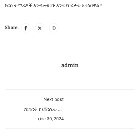
ኮርስ ተማሪዎች እንዲመዘገቡ እንዲያበረታቱ አሳስበዋል።
Share:
admin
Next post
የደባርቅ ዩኒቨርሲቲ እና
የሃርጌሳ ዩኒቨርሲቲ
ህዳር 30, 2024
ለአካዳሚክ እና ምርምር
ትብብር አጋርነት ፈጥረዋል።