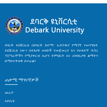
ደባርቅ ዩኒቨርሲቲ በደባርቅ ከተማ፣ ኢትዮጵያ የሚገኝ የመንግስት
ዩኒቨርሲቲ ነው። በተለያዩ መስኮች የመጀመሪያ እና የሁለተኛ ዲግሪ
ፕሮግራሞችን የሚያቀርብ ሲሆን ትምህርት እና አካባቢያዊ ልማትን
ለማስተዋወቅ ይሠራል፡፡
ጠቃሚ ማገናኛዎች
ጨረታ
አይሲቲ