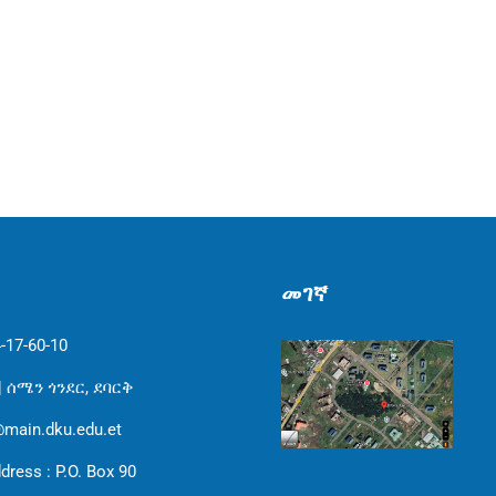
መገኛ
-17-60-10
 ሰሜን ጎንደር, ደባርቅ
@main.dku.edu.et
dress : P.O. Box 90