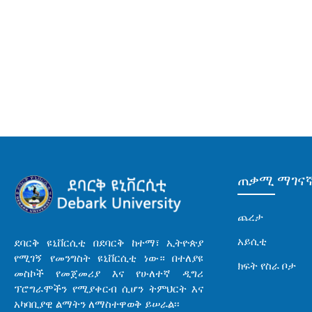
ጠቃሚ ማገና
ጨረታ
አይሲቲ
ደባርቅ ዩኒቨርሲቲ በደባርቅ ከተማ፣ ኢትዮጵያ
የሚገኝ የመንግስት ዩኒቨርሲቲ ነው። በተለያዩ
ክፍት የስራ ቦታ
መስኮች የመጀመሪያ እና የሁለተኛ ዲግሪ
ፕሮግራሞችን የሚያቀርብ ሲሆን ትምህርት እና
አካባቢያዊ ልማትን ለማስተዋወቅ ይሠራል፡፡