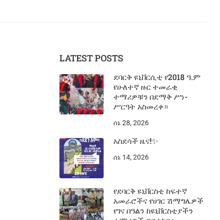
LATEST POSTS
ደባርቅ ዩኒቨርሲቲ የ2018 ዓ.ም
የሁለተኛ ዙር ተመራቂ
ተማሪዎቹን በደማቅ ሥነ-
ሥርዓት አስመረቀ።
ሰኔ 28, 2026
አስደሳች ዜና!✨
ሰኔ 14, 2026
የደባርቅ ዩኒቨርስቲ ከፍተኛ
አመራሮችና የሀገር ሽማግሌዎች
የገና በዓልን ከዩኒቨርስቲያችን