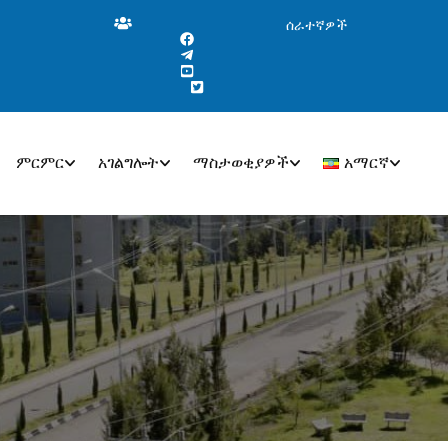
ሰራተኛዎች
ምርምር
አገልግሎት
ማስታወቂያዎች
አማርኛ