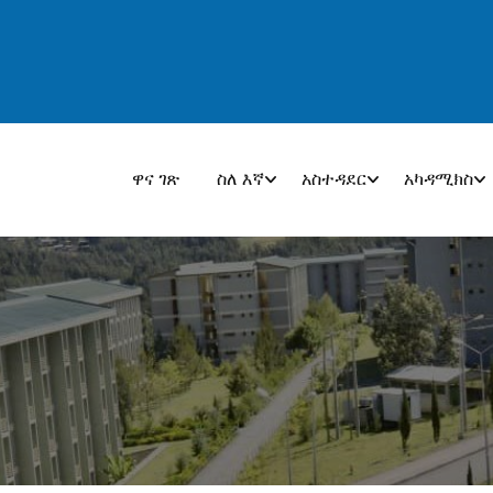
ዋና ገጽ
ስለ እኛ
አስተዳደር
አካዳሚክስ