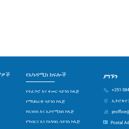
ኛዎች
የአካዳሚክ ክፍሎች
ያግኙን
+251-584
የተፈጥሮ እና ቀመር ሳይንስ ኮሌጅ
ኢትሮጵያ |
የማህበራዊ ሳይንስ ኮሌጅ
የቢዝነስ እና ኢኮኖሚክስ ኮሌጅ
proffice
የግብርና እና የአካባቢ ሳይንስ ኮሌጅ
Postal Ad