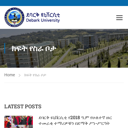
ክፍት የስራ ቦታ
Home
ክፍት የስራ ቦታ
LATEST POSTS
ደባርቅ ዩኒቨርሲቲ የ2018 ዓ.ም የሁለተኛ ዙር
ተመራቂ ተማሪዎቹን በደማቅ ሥነ-ሥርዓት