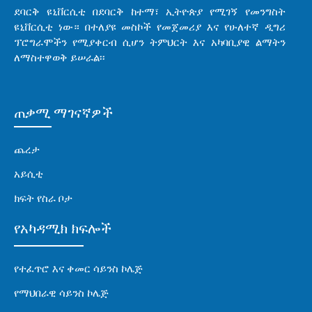
ደባርቅ ዩኒቨርሲቲ በደባርቅ ከተማ፣ ኢትዮጵያ የሚገኝ የመንግስት
ዩኒቨርሲቲ ነው። በተለያዩ መስኮች የመጀመሪያ እና የሁለተኛ ዲግሪ
ፕሮግራሞችን የሚያቀርብ ሲሆን ትምህርት እና አካባቢያዊ ልማትን
ለማስተዋወቅ ይሠራል፡፡
ጠቃሚ ማገናኛዎች
ጨረታ
አይሲቲ
ክፍት የስራ ቦታ
የአካዳሚክ ክፍሎች
የተፈጥሮ እና ቀመር ሳይንስ ኮሌጅ
የማህበራዊ ሳይንስ ኮሌጅ