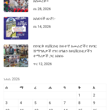
አስመረቀ።
ሰኔ 28, 2026
አስደሳች ዜና!✨
ሰኔ 14, 2026
የደባርቅ ዩኒቨርስቲ ከፍተኛ አመራሮችና የሀገር
ሽማግሌዎች የገና በዓልን ከዩኒቨርስቲያችን
ተማሪዎች ጋር አከበሩ
ጥር 12, 2026
ነሐሴ 2026
ሰ
ማ
ረ
ሐ
ዓ
ቅ
እ
1
2
3
4
5
6
7
8
9