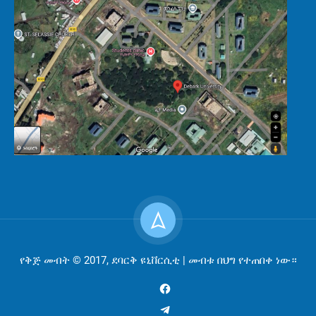
የቅጅ መብት © 2017, ደባርቅ ዩኒቨርሲቲ | መብቱ በህግ የተጠበቀ ነው።