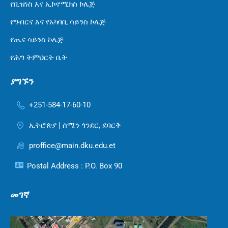
የቢዝነስ እና ኢኮኖሚክስ ኮሌጅ
የግብርና እና የአካባቢ ሳይንስ ኮሌጅ
የጤና ሳይንስ ኮሌጅ
የሕግ ትምህርት ቤት
ያግኙን
+251-584-17-60-10
ኢትሮጵያ | ሰሜን ጎንደር, ደባርቅ
proffice@main.dku.edu.et
Postal Address : P.O. Box 90
መገኛ