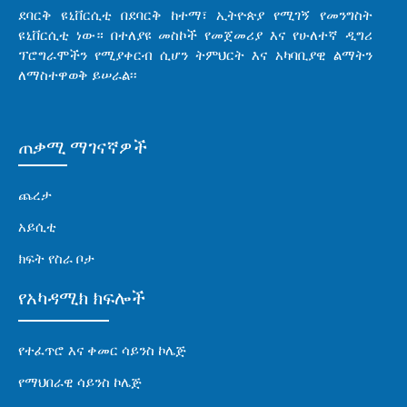
ደባርቅ ዩኒቨርሲቲ በደባርቅ ከተማ፣ ኢትዮጵያ የሚገኝ የመንግስት
ዩኒቨርሲቲ ነው። በተለያዩ መስኮች የመጀመሪያ እና የሁለተኛ ዲግሪ
ፕሮግራሞችን የሚያቀርብ ሲሆን ትምህርት እና አካባቢያዊ ልማትን
ለማስተዋወቅ ይሠራል፡፡
ጠቃሚ ማገናኛዎች
ጨረታ
አይሲቲ
ክፍት የስራ ቦታ
የአካዳሚክ ክፍሎች
የተፈጥሮ እና ቀመር ሳይንስ ኮሌጅ
የማህበራዊ ሳይንስ ኮሌጅ