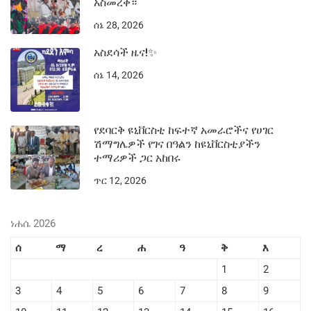
አስመረቀ።
ሰኔ 28, 2026
አስደሳች ዜና!✨
ሰኔ 14, 2026
የደባርቅ ዩኒቨርስቲ ከፍተኛ አመራሮችና የሀገር
ሽማግሌዎች የገና በዓልን ከዩኒቨርስቲያችን
ተማሪዎች ጋር አከበሩ
ጥር 12, 2026
ነሐሴ 2026
ሰ
ማ
ረ
ሐ
ዓ
ቅ
እ
1
2
3
4
5
6
7
8
9