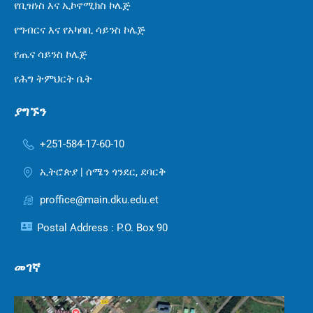
የቢዝነስ እና ኢኮኖሚክስ ኮሌጅ
የግብርና እና የአካባቢ ሳይንስ ኮሌጅ
የጤና ሳይንስ ኮሌጅ
የሕግ ትምህርት ቤት
ያግኙን
+251-584-17-60-10
ኢትሮጵያ | ሰሜን ጎንደር, ደባርቅ
proffice@main.dku.edu.et
Postal Address : P.O. Box 90
መገኛ