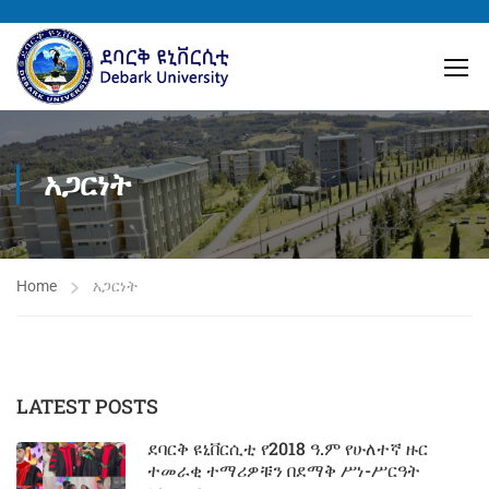
አጋርነት
Home
አጋርነት
LATEST POSTS
ደባርቅ ዩኒቨርሲቲ የ2018 ዓ.ም የሁለተኛ ዙር
ተመራቂ ተማሪዎቹን በደማቅ ሥነ-ሥርዓት