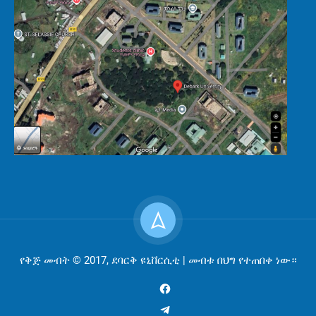
የቅጅ መብት © 2017, ደባርቅ ዩኒቨርሲቲ | መብቱ በህግ የተጠበቀ ነው።