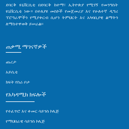
ደባርቅ ዩኒቨርሲቲ በደባርቅ ከተማ፣ ኢትዮጵያ የሚገኝ የመንግስት
ዩኒቨርሲቲ ነው። በተለያዩ መስኮች የመጀመሪያ እና የሁለተኛ ዲግሪ
ፕሮግራሞችን የሚያቀርብ ሲሆን ትምህርት እና አካባቢያዊ ልማትን
ለማስተዋወቅ ይሠራል፡፡
ጠቃሚ ማገናኛዎች
ጨረታ
አይሲቲ
ክፍት የስራ ቦታ
የአካዳሚክ ክፍሎች
የተፈጥሮ እና ቀመር ሳይንስ ኮሌጅ
የማህበራዊ ሳይንስ ኮሌጅ