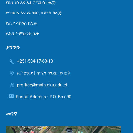
የቢዝነስ እና ኢኮኖሚክስ ኮሌጅ
የግብርና እና የአካባቢ ሳይንስ ኮሌጅ
የጤና ሳይንስ ኮሌጅ
የሕግ ትምህርት ቤት
ያግኙን
+251-584-17-60-10
ኢትሮጵያ | ሰሜን ጎንደር, ደባርቅ
proffice@main.dku.edu.et
Postal Address : P.O. Box 90
መገኛ